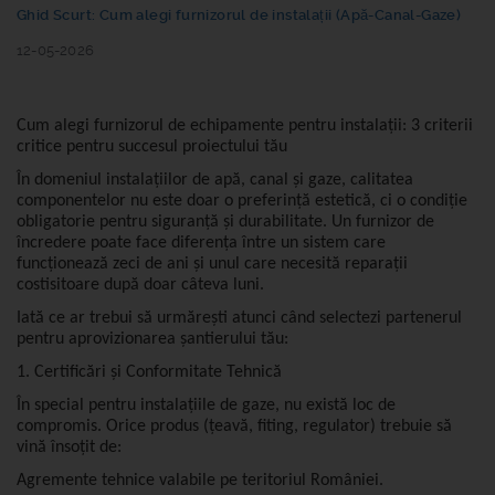
Ghid Scurt: Cum alegi furnizorul de instalații (Apă-Canal-Gaze)
12-05-2026
Cum alegi furnizorul de echipamente pentru instalații: 3 criterii
critice pentru succesul proiectului tău
În domeniul instalațiilor de apă, canal și gaze, calitatea
componentelor nu este doar o preferință estetică, ci o condiție
obligatorie pentru siguranță și durabilitate. Un furnizor de
încredere poate face diferența între un sistem care
funcționează zeci de ani și unul care necesită reparații
costisitoare după doar câteva luni.
Iată ce ar trebui să urmărești atunci când selectezi partenerul
pentru aprovizionarea șantierului tău:
1. Certificări și Conformitate Tehnică
În special pentru instalațiile de
gaze
, nu există loc de
compromis. Orice produs (țeavă, fiting, regulator) trebuie să
vină însoțit de:
Agremente tehnice
valabile pe teritoriul României.