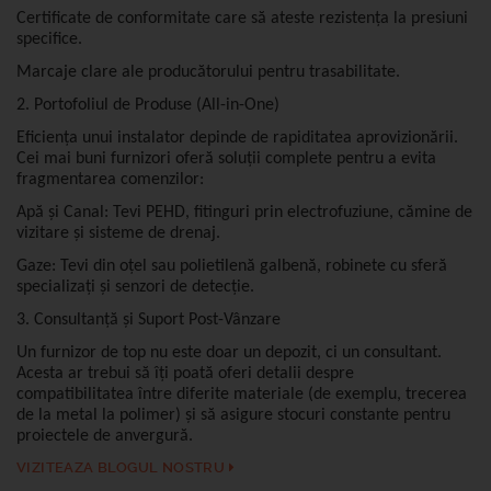
Certificate de conformitate
care să ateste rezistența la presiuni
specifice.
Marcaje clare ale producătorului pentru trasabilitate.
2. Portofoliul de Produse (All-in-One)
Eficiența unui instalator depinde de rapiditatea aprovizionării.
Cei mai buni furnizori oferă soluții complete pentru a evita
fragmentarea comenzilor:
Apă și Canal:
Tevi PEHD, fitinguri prin electrofuziune, cămine de
vizitare și sisteme de drenaj.
Gaze:
Tevi din oțel sau polietilenă galbenă, robinete cu sferă
specializați și senzori de detecție.
3. Consultanță și Suport Post-Vânzare
Un furnizor de top nu este doar un depozit, ci un consultant.
Acesta ar trebui să îți poată oferi detalii despre
compatibilitatea între diferite materiale (de exemplu, trecerea
de la metal la polimer) și să asigure stocuri constante pentru
proiectele de anvergură.
VIZITEAZA BLOGUL NOSTRU