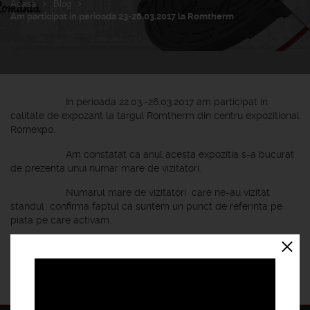
Acasa
Blog
Am participat in perioada 23-26.03.2017 la Romtherm
In perioada 22.03.-26.03.2017 am participat in
calitate de expozant la targul Romtherm din centru expozitional
Romexpo.
Am constatat ca anul acesta expozitia s-a bucurat
de prezenta unui numar mare de vizitatori.
Numarul mare de vizitatori care ne-au vizitat
standul confirma faptul ca suntem un punct de referinta pe
piata pe care activam.