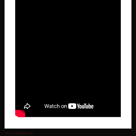
Adresa
Calea Ialomitei, nr 23, Targoviste, Dambovita
Telefon
/
Email
TOP PRODUSE