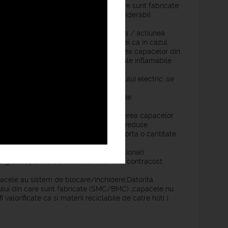
a greuatii reduse a materialului din care sunt fabricate
evrat si instalat fapt ce ajuta considerabil
iscului de accidente .
alele utilizate sunt rezistente la rugina / actiunea
 acestora .Riscul producerii de scantei ca in cazul
 ceea ce face cea mai potrivita alegerea capacelor din
 in spatiile unde se lucreaza cu materiale inflamabile
izolant impotriva dispersarii curentului electric ,se
 pietonale,fabrici,etc).
 vehiculele ce trec peste capacele de
).
rea capacelor din fonta , la produucerea capacelor
onsiderabil redusa.Datorita greutatii reduse
it este mult mai facil(se poate transporta o cantitate
ce culoare ( la comanda ) si cu inscriptionari
e gratuit pentru cantitati mai mari sau contracost
pacele au sistem de blocare/inchidere.Datorita
alului din care sunt fabricate (SMC/BMC) ,capacele nu
i valorificate ca si materii reciclabile de catre hoti ).