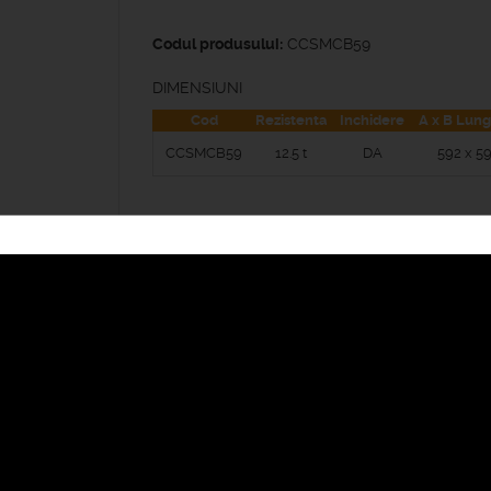
Codul produsului:
CCSMCB59
DIMENSIUNI
Cod
Rezistenta
Inchidere
A x B Lung
CCSMCB59
12.5 t
DA
592 x 5
DESCARCĂ FIȘA TEHNICĂ
Specificatii:
Material utilizat
:
SMC/BMC
Manevrabilitate si rezistenta -
produse fabr
in Agrement Tehnic 003-05/290-2013.Aces
rezistenta minima de 12,5t /Clasa B125.