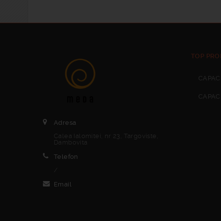
TOP PRO
CAPAC
CAPAC
Adresa
Calea Ialomitei, nr 23, Targoviste,
Dambovita
Telefon
/
Email