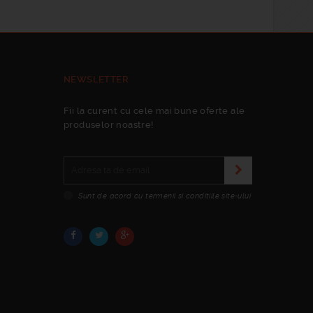
NEWSLETTER
Fii la curent cu cele mai bune oferte ale
produselor noastre!
Sunt de acord cu termenii si conditiile site-ului