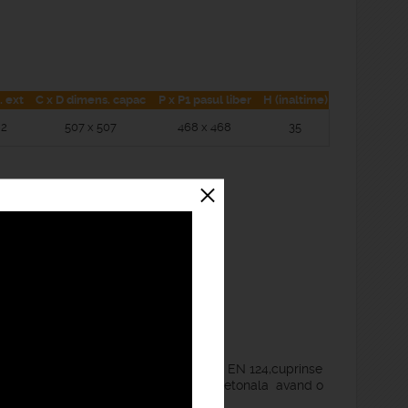
. ext
C x D dimens. capac
P x P1 pasul liber
H (inaltime)
92
507 x 507
468 x 468
35
icate si testate conform standardelor EN 124,cuprinse
te capace se preteaza pentru zona pietonala avand o