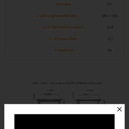
DA
380 X 380
308
277
81