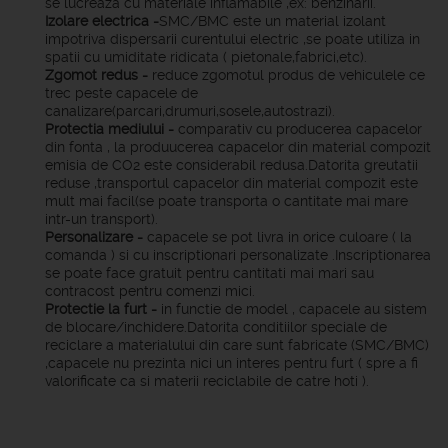
se lucreaza cu materiale inflamabile ,ex: benzinarii.
Izolare electrica -
SMC/BMC este un material izolant
impotriva dispersarii curentului electric ,se poate utiliza in
spatii cu umiditate ridicata ( pietonale,fabrici,etc).
Zgomot redus -
reduce zgomotul produs de vehiculele ce
trec peste capacele de
canalizare(parcari,drumuri,sosele,autostrazi).
Protectia mediului -
comparativ cu producerea capacelor
din fonta , la produucerea capacelor din material compozit
emisia de CO2 este considerabil redusa.Datorita greutatii
reduse ,transportul capacelor din material compozit este
mult mai facil(se poate transporta o cantitate mai mare
intr-un transport).
Personalizare -
capacele se pot livra in orice culoare ( la
comanda ) si cu inscriptionari personalizate .Inscriptionarea
se poate face gratuit pentru cantitati mai mari sau
contracost pentru comenzi mici.
Protectie la furt -
in functie de model , capacele au sistem
de blocare/inchidere.Datorita conditiilor speciale de
reciclare a materialului din care sunt fabricate (SMC/BMC)
,capacele nu prezinta nici un interes pentru furt ( spre a fi
valorificate ca si materii reciclabile de catre hoti ).