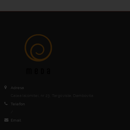
Adresa
Calea Ialomitei, nr 23, Targoviste, Dambovita
Telefon
/
Email