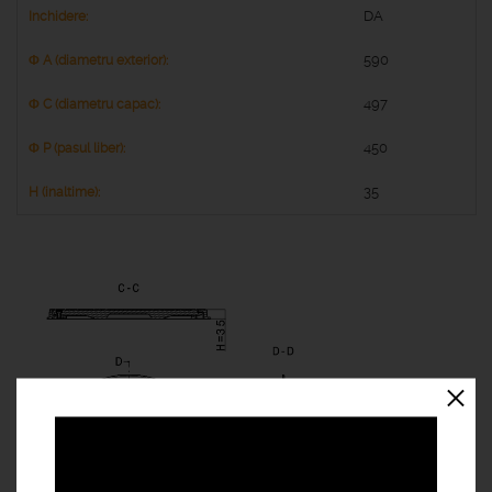
DA
590
497
450
35