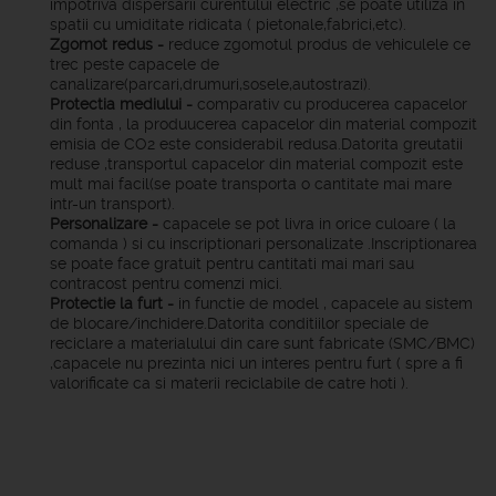
impotriva dispersarii curentului electric ,se poate utiliza in
spatii cu umiditate ridicata ( pietonale,fabrici,etc).
Zgomot redus -
reduce zgomotul produs de vehiculele ce
trec peste capacele de
canalizare(parcari,drumuri,sosele,autostrazi).
Protectia mediului -
comparativ cu producerea capacelor
din fonta , la produucerea capacelor din material compozit
emisia de CO2 este considerabil redusa.Datorita greutatii
reduse ,transportul capacelor din material compozit este
mult mai facil(se poate transporta o cantitate mai mare
intr-un transport).
Personalizare -
capacele se pot livra in orice culoare ( la
comanda ) si cu inscriptionari personalizate .Inscriptionarea
se poate face gratuit pentru cantitati mai mari sau
contracost pentru comenzi mici.
Protectie la furt -
in functie de model , capacele au sistem
de blocare/inchidere.Datorita conditiilor speciale de
reciclare a materialului din care sunt fabricate (SMC/BMC)
,capacele nu prezinta nici un interes pentru furt ( spre a fi
valorificate ca si materii reciclabile de catre hoti ).