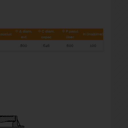
Φ A diam.
Φ C diam.
Φ P pasul
cauciuc
H (inaltime)
ext
capac
liber
800
646
600
100