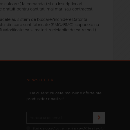
ce culoare ( la comanda ) si cu inscriptionari
e gratuit pentru cantitati mai mari sau contracost
pacele au sistem de blocare/inchidere.Datorita
alului din care sunt fabricate (SMC/BMC) ,capacele nu
i valorificate ca si materii reciclabile de catre hoti ).
NEWSLETTER
Fii la curent cu cele mai bune oferte ale
produselor noastre!
Sunt de acord cu termenii si conditiile site-ului