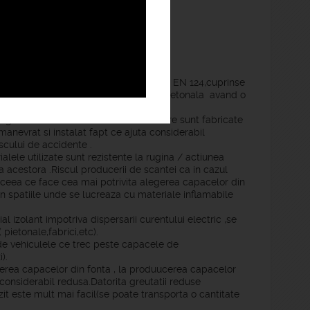
icate si testate conform standardelor EN 124,cuprinse
te capace se preteaza pentru zona pietonala avand o
a greuatii reduse a materialului din care sunt fabricate
evrat si instalat fapt ce ajuta considerabil
iscului de accidente .
alele utilizate sunt rezistente la rugina / actiunea
 acestora .Riscul producerii de scantei ca in cazul
 ceea ce face cea mai potrivita alegerea capacelor din
 in spatiile unde se lucreaza cu materiale inflamabile
izolant impotriva dispersarii curentului electric ,se
 pietonale,fabrici,etc).
 vehiculele ce trec peste capacele de
).
rea capacelor din fonta , la produucerea capacelor
onsiderabil redusa.Datorita greutatii reduse
it este mult mai facil(se poate transporta o cantitate