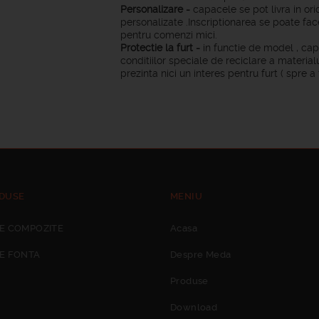
Personalizare -
capacele se pot livra in ori
personalizate .Inscriptionarea se poate fac
pentru comenzi mici.
Protectie la furt -
in functie de model , ca
conditiilor speciale de reciclare a materi
prezinta nici un interes pentru furt ( spre a f
DUSE
MENIU
E COMPOZITE
Acasa
E FONTA
Despre Meda
Produse
Download