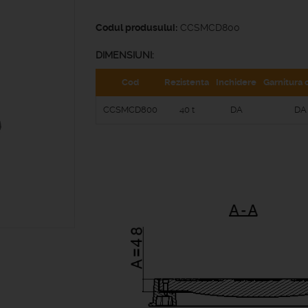
Codul produsului:
CCSMCD800
DIMENSIUNI:
Cod
Rezistenta
Inchidere
Garnitura 
CCSMCD800
40 t
DA
DA