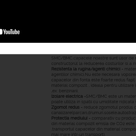
SPECIFICATII:
Material utilizat
:
SMC/BMC
Manevrabilitate si rezistenta -
produse fabr
in Agrement Tehnic 003-05/290-2013.Aces
rezistenta minima de 40t /Clasa D400.
Greutate redusa si manevrabilitate-
datorit
SMC/BMC,capacele noastre sunt usor de man
constructorul la reducerea costurilor si a r
Rezistenta la rugina/agenti chimici -
materi
agentilor chimici.Nu este necesara vopsirea
capacelor din fonta este foarte redus fapt
material compozit , ideala pentru utilizare
,ex: benzinarii.
Izolare electrica -
SMC/BMC este un material 
poate utiliza in spatii cu umiditate ridicata (
Zgomot redus -
reduce zgomotul produs de
canalizare(parcari,drumuri,sosele,autostrazi
Protectia mediului -
comparativ cu produce
din material compozit emisia de CO2 este c
,transportul capacelor din material compoz
mai mare intr-un transport).