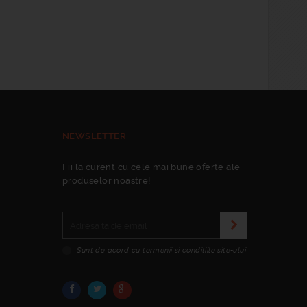
NEWSLETTER
Fii la curent cu cele mai bune oferte ale
produselor noastre!
Sunt de acord cu termenii si conditiile site-ului