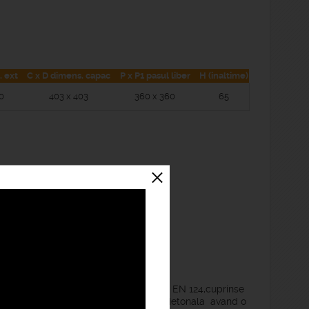
. ext
C x D dimens. capac
P x P1 pasul liber
H (inaltime)
0
403 x 403
360 x 360
65
icate si testate conform standardelor EN 124,cuprinse
ste capace se preteaza pentru zona pietonala avand o