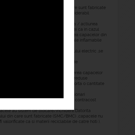
a greuatii reduse a materialului din care sunt fabricate
evrat si instalat fapt ce ajuta considerabil
iscului de accidente .
alele utilizate sunt rezistente la rugina / actiunea
 acestora .Riscul producerii de scantei ca in cazul
 ceea ce face cea mai potrivita alegerea capacelor din
 in spatiile unde se lucreaza cu materiale inflamabile
izolant impotriva dispersarii curentului electric ,se
 pietonale,fabrici,etc).
 vehiculele ce trec peste capacele de
).
rea capacelor din fonta , la produucerea capacelor
onsiderabil redusa.Datorita greutatii reduse
it este mult mai facil(se poate transporta o cantitate
ice culoare ( la comanda ) si cu inscriptionari
e gratuit pentru cantitati mai mari sau contracost
pacele au sistem de blocare/inchidere.Datorita
alului din care sunt fabricate (SMC/BMC) ,capacele nu
i valorificate ca si materii reciclabile de catre hoti ).