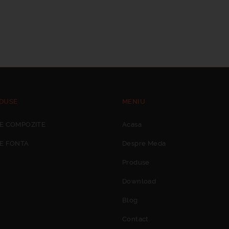
DUSE
MENIU
E COMPOZITE
Acasa
E FONTA
Despre Meda
Produse
Download
Blog
Contact