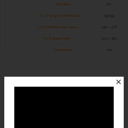
DA
59x59
430 x 370
300 x 360
100
SPECIFICATII:
Material utilizat
:
SMC/BMC
Manevrabilitate si rezistenta -
produse fabricate si testate
conform standardelor EN 124,cuprinse in Agrement
Tehnic 003-05/719-2019 .Aceste capace se preteaza
pentru zona pietonala avand o rezistenta maxima de 1,5t
/Clasa A15.
Greutate redusa si manevrabilitate-
datorita greuatii reduse