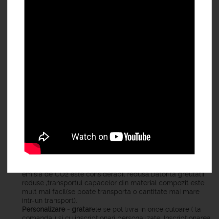
a materialului din care sunt fabricate SMC/BMC,capacele
noastre sunt usor de manevrat si instalat fapt ce ajuta
considerabil constructorul la reducerea costurilor si a
riscului de accidente .
Rezistenta la rugina/agenti chimici -
materialele utilizate
sunt rezistente la rugina / actiunea agentilor chimici.Nu
este necesara vopsirea acestora .Riscul producerii de
scantei ca in cazul capacelor din fonta este foarte redus
fapt ceea ce face cea mai potrivita alegerea capacelor din
material compozit , ideala pentru utilizare in spatiile unde
se lucreaza cu materiale inflamabile ,ex: benzinarii.
Izolare electrica -
SMC/BMC este un material izolant
impotriva dispersarii curentului electric ,se poate utiliza in
spatii cu umiditate ridicata ( pietonale,fabrici,etc).
Zgomot redus -
reduce zgomotul produs de vehiculele ce
trec peste capacele de
canalizare(parcari,drumuri,sosele,autostrazi).
Protectia mediului -
comparativ cu producerea capacelor
din fonta , la produucerea capacelor din material compozit
emisia de CO2 este considerabil redusa.Datorita greutatii
reduse ,transportul capacelor din material compozit este
mult mai facil(se poate transporta o cantitate mai mare
intr-un transport).
Personalizare - gratar
ele se pot livra in orice culoare ( la
comanda ) si cu inscriptionari personalizate .Inscriptionarea