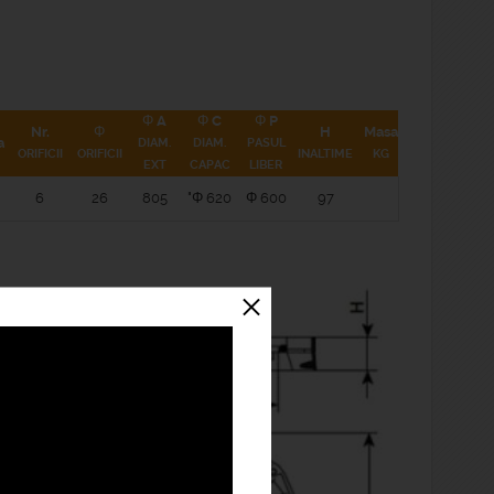
Φ A
Φ C
Φ P
Nr.
Φ
H
Masa
a
DIAM.
DIAM.
PASUL
ORIFICII
ORIFICII
INALTIME
KG
EXT
CAPAC
LIBER
6
26
805
"Φ 620
Φ 600
97