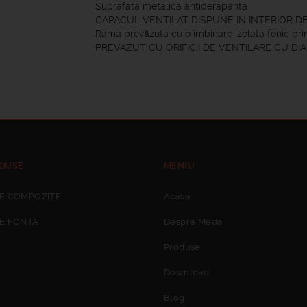
Suprafata metalica antiderapanta
CAPACUL VENTILAT DISPUNE IN INTERIOR D
Rama prevăzuta cu o îmbinare izolata fonic pri
PREVAZUT CU ORIFICII DE VENTILARE CU DI
DUSE
MENIU
E COMPOZITE
Acasa
E FONTA
Despre Meda
Produse
Download
Blog