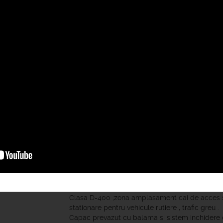
Specificatii :
Produs cuprins in Agrement Tehnic 003-05/238
capac fonta ventilat
fabricat conform EN -124.Material fonta cu gr
EN 1563 /A1;
Clasa D-400 ;zona amplasament cai de acces si 
stationare pentru vehicule rutiere , trafic greu .
Capac prevazut cu balama si sistem inchidere 