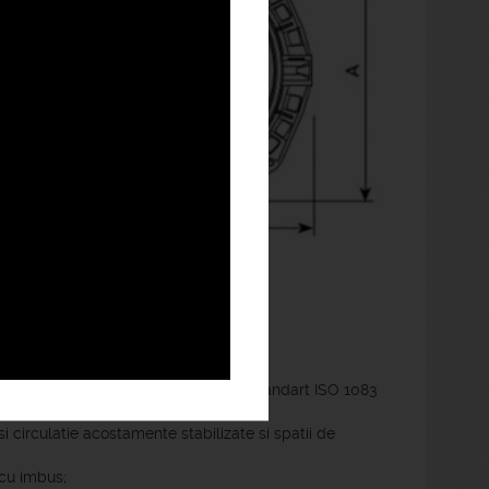
-2013.
afit nodular EN GJS 400-15 conform standart ISO 1083
circulatie acostamente stabilizate si spatii de
cu imbus;