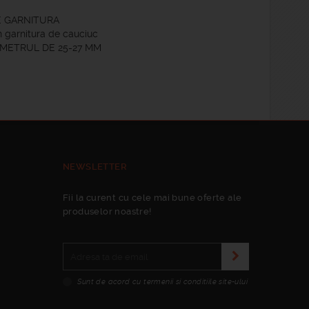
E GARNITURA
n garnitura de cauciuc
AMETRUL DE 25-27 MM
NEWSLETTER
Fii la curent cu cele mai bune oferte ale
produselor noastre!
Sunt de acord cu termenii si conditiile site-ului