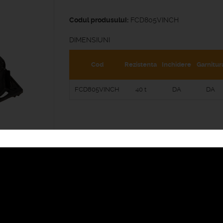
Codul produsului:
FCD805VINCH
DIMENSIUNI
Cod
Rezistenta
Inchidere
Garnitur
FCD805VINCH
40 t
DA
DA