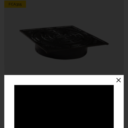
FCA315
CAPAC FONTA PT. TUB PVC 315 A15
FGD50RO