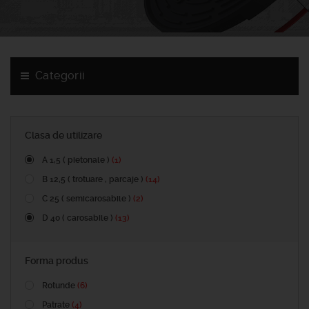
Categorii
Clasa de utilizare
A 1,5 ( pietonale )
(1)
B 12,5 ( trotuare , parcaje )
(14)
C 25 ( semicarosabile )
(2)
D 40 ( carosabile )
(13)
Forma produs
Rotunde
(6)
Patrate
(4)