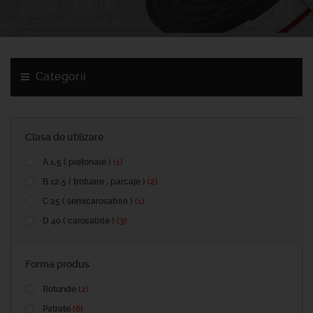
Categorii
Clasa de utilizare
A 1,5 ( pietonale )
(1)
B 12,5 ( trotuare , parcaje )
(2)
C 25 ( semicarosabile )
(1)
D 40 ( carosabile )
(3)
Forma produs
Rotunde
(2)
Patrate
(6)