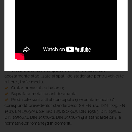
Specificatii :
fabricat conform EN -124.Material fonta cu grafit nodular EN
GJS 400-15 conform standard ISO 1083 EN 1563 /A1;
produs cuprins in Agrement Tehnic 003-05/238-2013.
Clasa C 250 ;zona amplasament cai de circulatie
acostamente stabilizate si spatii de stationare pentru vehicule
rutiere , trafic mediu.
Gratar prevazut cu balama;
Suprafata metalica antiderapanta.
Produsele sunt astfel concepute şi executate încât să
corespundă prevederilor standardelor SR EN 124, DIN 1229, EN
1563, EN 1563/A1, SR ISO 185, ISO 945, DIN 19583, DIN 19584,
DIN 19596/1, DIN 19596/2, DIN 19596/3 şi a standardelor şi a
normativelor româneşti în domeniu.