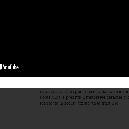
Specificatii :
CAPAC PATRAT DE CANALIZARE DIN FONTA DU
Fabricat conform EN -124.
CLASA B-125 .Rezista pana la 12.5 tone .Zona a
stationare si parcaje etajate pentru autoturisme
Suprafata metalica antiderapare.
capac cu rama disponibil si in varianta cu inchiz
Fonta ductila prezinta urmatoarele caracteristici
rezistenta la socuri, rezistenta la tractiune.