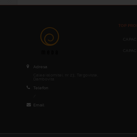
TOP PRO
CAPAC
CAPAC
Adresa
Calea Ialomitei, nr 23, Targoviste,
Dambovita
Telefon
/
Email