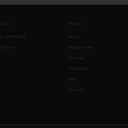
DUSE
MENIU
E COMPOZITE
Acasa
E FONTA
Despre Meda
Produse
Download
Blog
Contact