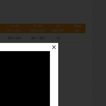
C x D
P x P1
H
Masa
EXT. CAPAC
PASUL LIBER
INALTIME
KG
390 x 390
350 x 350
30