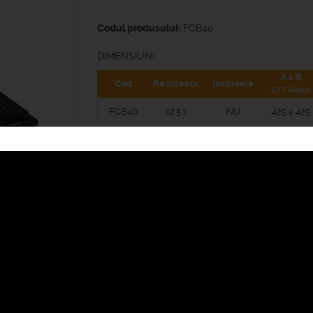
Codul produsului:
FCB40
DIMENSIUNI
A x B
Cod
Rezistenta
Inchidere
EXT. RAMA
FCB40
12.5 t
NU
425 x 425