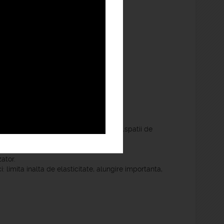
CTILA .
mplasament trotuare , zone pietonale ,spatii de
;
ator.
: limita inalta de elasticitate, alungire importanta,