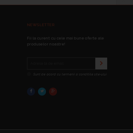
NEWSLETTER
Fii la curent cu cele mai bune oferte ale
produselor noastre!
Sunt de acord cu termenii si conditiile site-ului