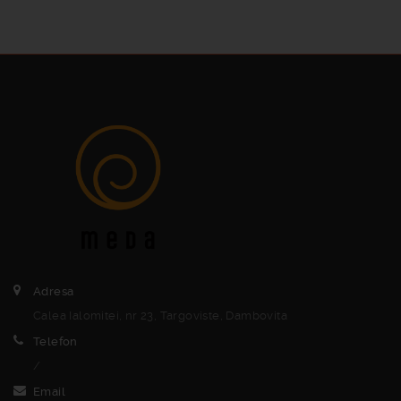
Adresa
Calea Ialomitei, nr 23, Targoviste, Dambovita
Telefon
/
Email