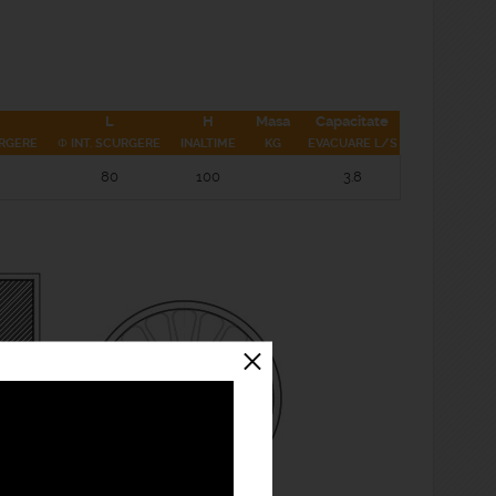
L
H
Masa
Capacitate
URGERE
Φ INT. SCURGERE
INALTIME
KG
EVACUARE L/S
80
100
3.8