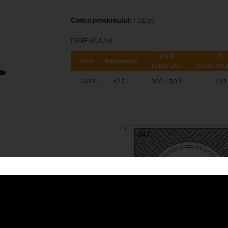
Codul produsului:
FSB30
DIMENSIUNI
A x B
K
Cod
Rezistenta
LUNG. EXT.
Φ EXT. SC
FSB20
12.5 t
300 x 300
100