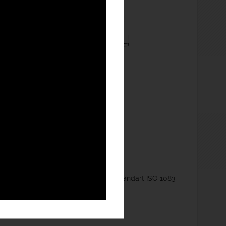
afit nodular EN GJS 400-15 conform standart ISO 1083
-2013.