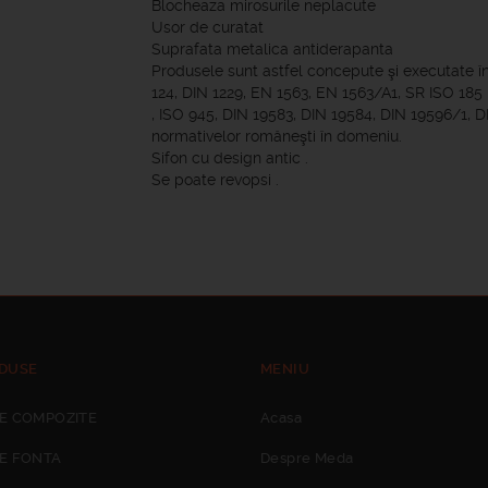
Blocheaza mirosurile neplacute
Usor de curatat
Suprafata metalica antiderapanta
Produsele sunt astfel concepute şi executate 
124, DIN 1229, EN 1563, EN 1563/A1, SR ISO 185
, ISO 945, DIN 19583, DIN 19584, DIN 19596/1, D
normativelor româneşti în domeniu.
Sifon cu design antic .
Se poate revopsi .
DUSE
MENIU
E COMPOZITE
Acasa
E FONTA
Despre Meda