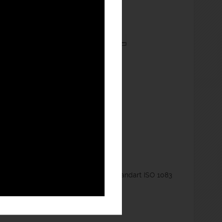
afit nodular EN GJS 400-15 conform standart ISO 1083
-2013.