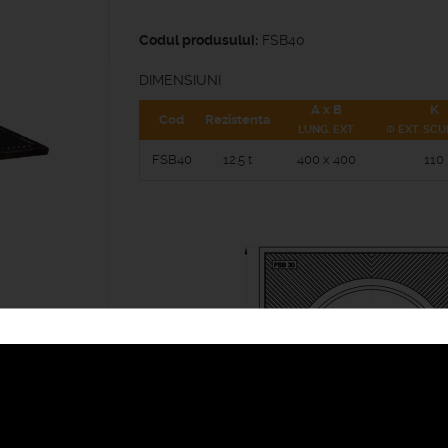
Codul produsului:
FSB40
DIMENSIUNI
A x B
K
Cod
Rezistenta
LUNG. EXT.
Φ EXT. SC
FSB40
12.5 t
400 x 400
110