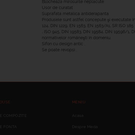
Blocheaza mirosurile neplacute
Usor de curatat
Suprafata metalica antiderapanta
Produsele sunt astfel concepute şi executate 
124, DIN 1229, EN 1563, EN 1563/A1, SR ISO 185
, ISO 945, DIN 19583, DIN 19584, DIN 19596/1, D
normativelor româneşti în domeniu.
Sifon cu design antic .
Se poate revopsi .
DUSE
MENIU
E COMPOZITE
Acasa
E FONTA
Despre Meda