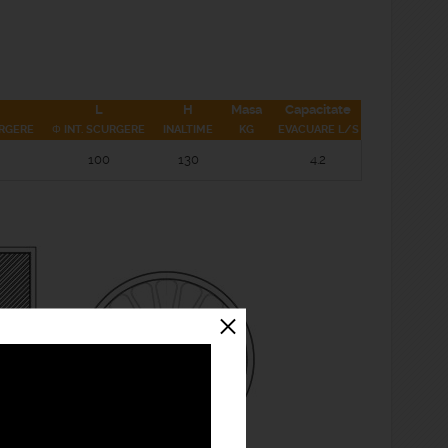
L
H
Masa
Capacitate
URGERE
Φ INT. SCURGERE
INALTIME
KG
EVACUARE L/S
100
130
4.2